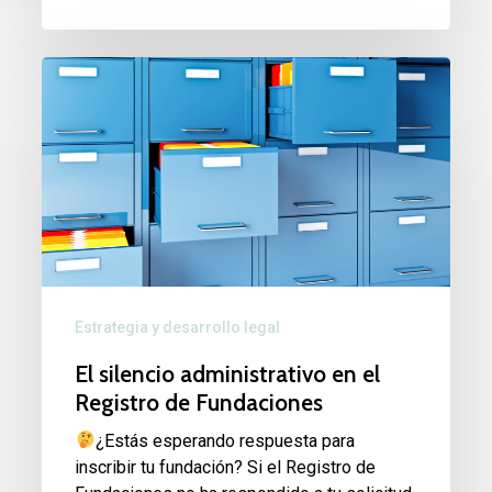
El
silencio
administrativo
en
el
Registro
de
Fundaciones
Estrategia y desarrollo legal
El silencio administrativo en el
Registro de Fundaciones
¿Estás esperando respuesta para
inscribir tu fundación? Si el Registro de