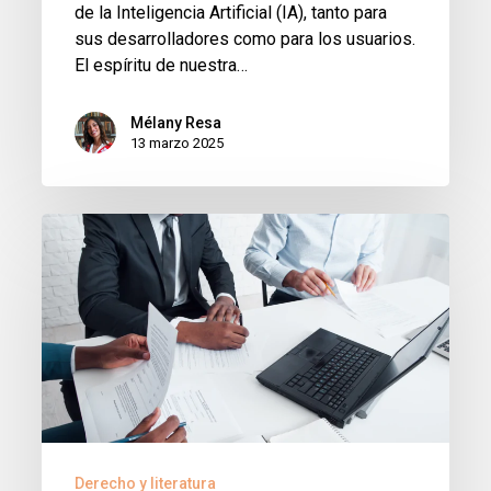
de la Inteligencia Artificial (IA), tanto para
sus desarrolladores como para los usuarios.
El espíritu de nuestra…
Mélany Resa
13 marzo 2025
Pactos
de
Voto
Sindicado:
Oponibilidad
y
revocación
Derecho y literatura