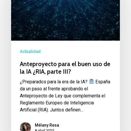
el
buen
uso
de
la
IA
Actualidad
¿RIA,
Anteproyecto para el buen uso de
parte
la IA ¿RIA, parte III?
III?
¿Preparados para la era de la IA?
España
da un paso al frente aprobando el
Anteproyecto de Ley que complementa el
Reglamento Europeo de Inteligencia
Artificial (RIA). Juntos definen…
Mélany Resa
8 abril 2025