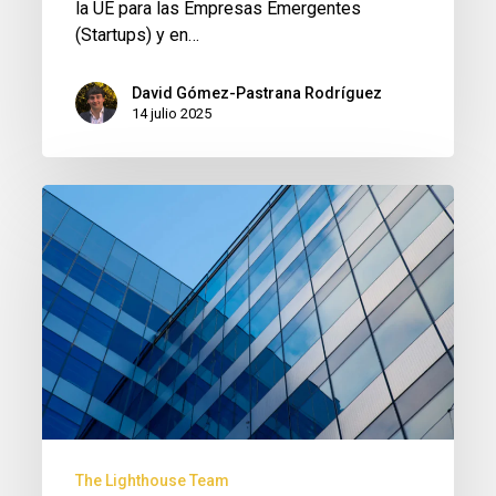
la UE para las Empresas Emergentes
(Startups) y en…
David Gómez-Pastrana Rodríguez
14 julio 2025
Actualidades
Fareras
Subvenciones
de
Contratación
de
Jóvenes
The Lighthouse Team