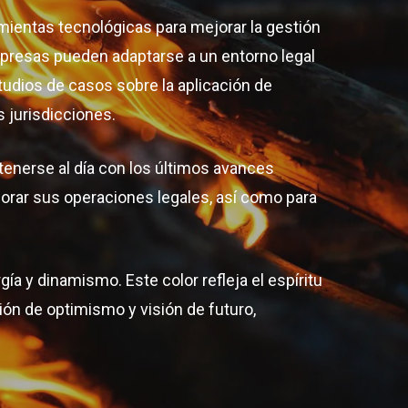
amientas tecnológicas para mejorar la gestión
mpresas pueden adaptarse a un entorno legal
tudios de casos sobre la aplicación de
 jurisdicciones.
tenerse al día con los últimos avances
orar sus operaciones legales, así como para
gía y dinamismo. Este color refleja el espíritu
ón de optimismo y visión de futuro,