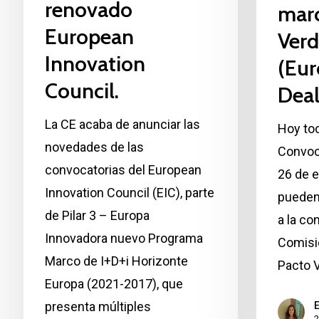
renovado
marc
Green
European
Ver
Deal)
Innovation
(Eur
Council.
Deal
La CE acaba de anunciar las
Hoy toc
novedades de las
Convoc
convocatorias del European
26 de 
Innovation Council (EIC), parte
pueden
de Pilar 3 – Europa
a la co
Innovadora nuevo Programa
Comisi
Marco de I+D+i Horizonte
Pacto 
Europa (2021-2017), que
presenta múltiples
E
2