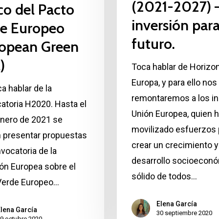
(2021-2027) 
o del Pacto
inversión para
de Europeo
futuro.
opean Green
)
Toca hablar de Horizo
Europa, y para ello nos
a hablar de la
remontaremos a los ini
atoria H2020. Hasta el
Unión Europea, quien 
enero de 2021 se
movilizado esfuerzos 
 presentar propuestas
crear un crecimiento y
nvocatoria de la
desarrollo socioecon
ón Europea sobre el
sólido de todos…
Verde Europeo…
Elena García
lena García
30 septiembre 2020
9 octubre 2020