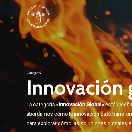
Skip
to
main
content
Category
Innovación 
La categoría
«Innovación Global»
está diseñad
abordamos cómo la innovación está transfor
para explorar cómo las soluciones globales es