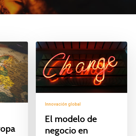
El
modelo
de
negocio
en
tiempos
de
Innovación global
Coronavirus.
El modelo de
ropa
negocio en