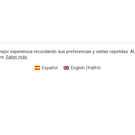
ejor experiencia recordando sus preferencias y visitas repetidas. Al
es.
Saber más
.
Inglés
Español
English
(
)
x
Linkedin
Instagram