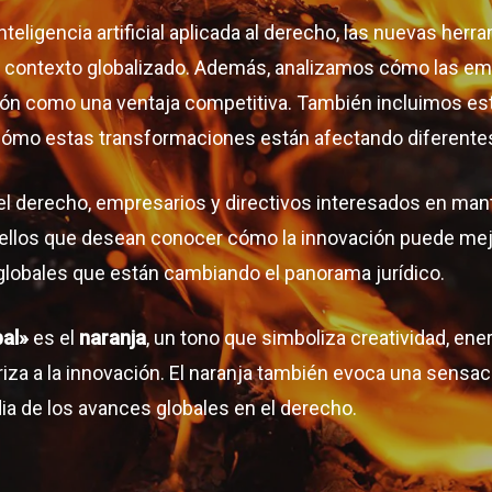
eligencia artificial aplicada al derecho, las nuevas herr
un contexto globalizado. Además, analizamos cómo las e
ción como una ventaja competitiva. También incluimos es
cómo estas transformaciones están afectando diferentes
 del derecho, empresarios y directivos interesados en man
quellos que desean conocer cómo la innovación puede mej
lobales que están cambiando el panorama jurídico.
bal»
es el
naranja
, un tono que simboliza creatividad, ener
za a la innovación. El naranja también evoca una sensaci
dia de los avances globales en el derecho.