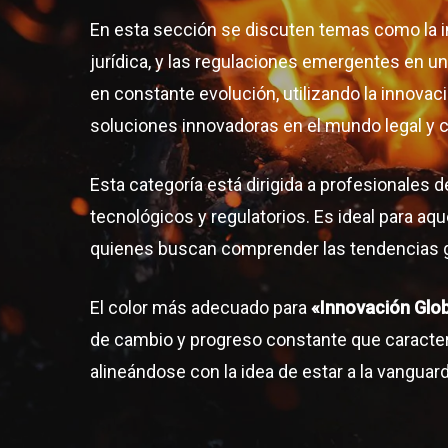
En esta sección se discuten temas como la int
jurídica, y las regulaciones emergentes en 
en constante evolución, utilizando la innova
soluciones innovadoras en el mundo legal y 
Esta categoría está dirigida a profesionales
tecnológicos y regulatorios. Es ideal para a
quienes buscan comprender las tendencias g
El color más adecuado para
«Innovación Glo
de cambio y progreso constante que caracteri
alineándose con la idea de estar a la vanguar