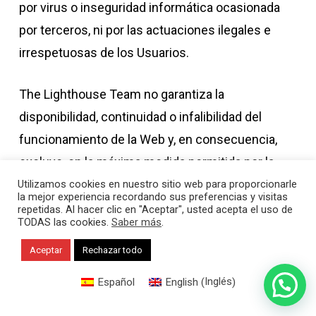
por virus o inseguridad informática ocasionada
por terceros, ni por las actuaciones ilegales e
irrespetuosas de los Usuarios.
The Lighthouse Team no garantiza la
disponibilidad, continuidad o infalibilidad del
funcionamiento de la Web y, en consecuencia,
excluye, en la máxima medida permitida por la
legislación vigente, cualquier responsabilidad por
Utilizamos cookies en nuestro sitio web para proporcionarle
la mejor experiencia recordando sus preferencias y visitas
los daños y perjuicios de toda naturaleza que
repetidas. Al hacer clic en "Aceptar", usted acepta el uso de
TODAS las cookies.
Saber más
.
puedan deberse a la falta de disponibilidad o de
Aceptar
Rechazar todo
continuidad del funcionamiento de la Página Web
1
y de los servicios habilitados en la misma, así
Inglés
Español
English
(
)
¡Hola! ¿Cómo puedo ayudarte?
como a los errores en el acceso.