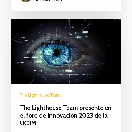
The
Lighthouse
Team
presente
en
el
foro
de
The Lighthouse Team
Innovación
The Lighthouse Team presente en
2023
el foro de Innovación 2023 de la
de
UC3M
la