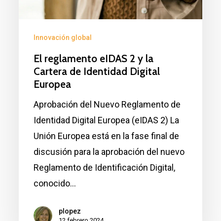
la
Cartera
Innovación global
de
Identidad
El reglamento eIDAS 2 y la
Cartera de Identidad Digital
Digital
Europea
Europea
Aprobación del Nuevo Reglamento de
Identidad Digital Europea (eIDAS 2) La
Unión Europea está en la fase final de
discusión para la aprobación del nuevo
Reglamento de Identificación Digital,
conocido…
plopez
12 febrero 2024