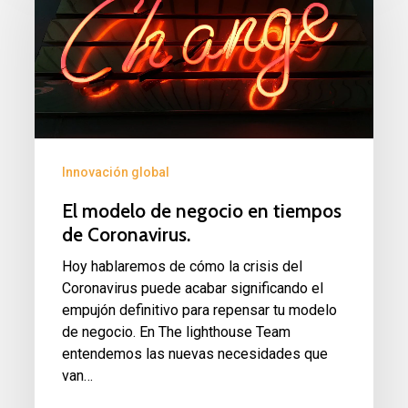
de
negocio
en
tiempos
de
Coronavirus.
Innovación global
El modelo de negocio en tiempos
de Coronavirus.
Hoy hablaremos de cómo la crisis del
Coronavirus puede acabar significando el
empujón definitivo para repensar tu modelo
de negocio. En The lighthouse Team
entendemos las nuevas necesidades que
van…