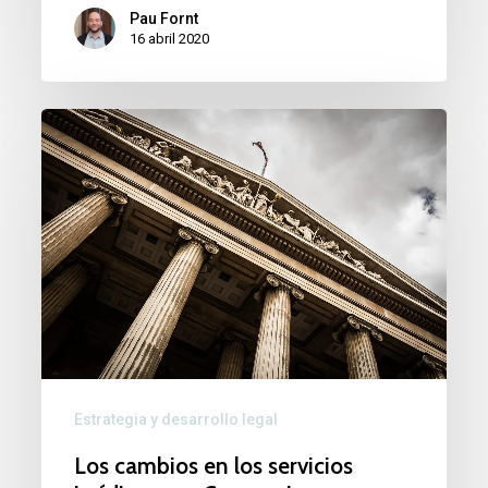
Pau Fornt
16 abril 2020
Los
cambios
en
los
servicios
jurídicos
por
Coronavirus.
Estrategia y desarrollo legal
Los cambios en los servicios