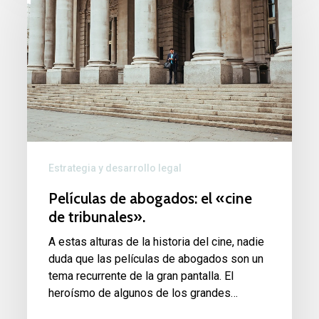
abogados:
el
«cine
de
tribunales».
Estrategia y desarrollo legal
Películas de abogados: el «cine
de tribunales».
A estas alturas de la historia del cine, nadie
duda que las películas de abogados son un
tema recurrente de la gran pantalla. El
heroísmo de algunos de los grandes…