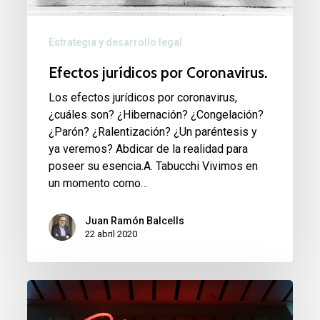
Estrategia y desarrollo legal
Efectos jurídicos por Coronavirus.
Los efectos jurídicos por coronavirus,
¿cuáles son? ¿Hibernación? ¿Congelación?
¿Parón? ¿Ralentización? ¿Un paréntesis y
ya veremos? Abdicar de la realidad para
poseer su esencia.A. Tabucchi Vivimos en
un momento como…
Juan Ramón Balcells
22 abril 2020
El
modelo