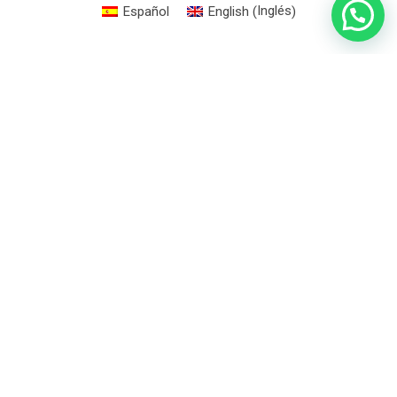
Inglés
Español
English
(
)
x
Linkedin
Instagram
Legal Notice
·
Privacy Policy
·
Cookies Policy