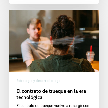
El
contrato
de
trueque
en
la
era
tecnológica.
Estrategia y desarrollo legal
El contrato de trueque en la era
tecnológica.
El contrato de trueque vuelve a resurgir con